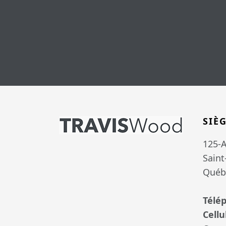
SIÈ
125-A
Saint
Québ
Télé
Cellu