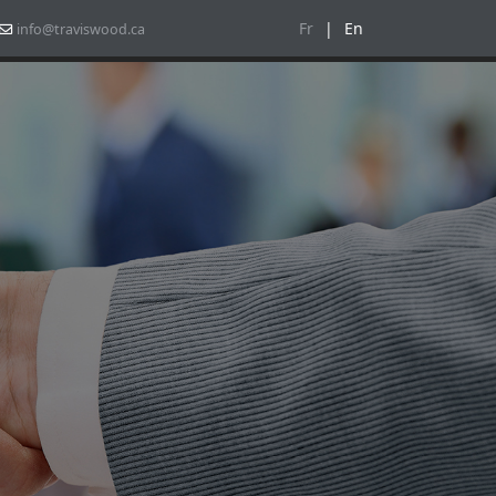
Fr
|
En
info@traviswood.ca
S
NOUVELLES
CONTACTEZ-NOUS